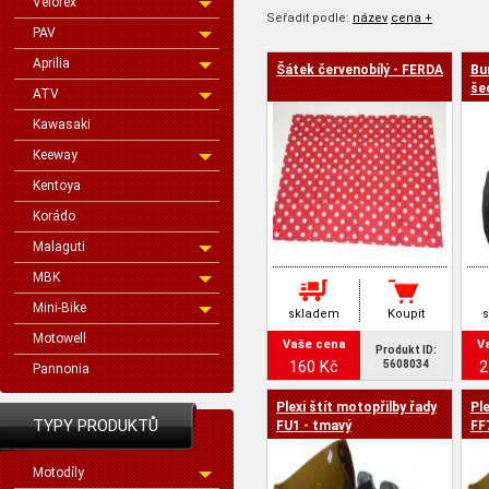
Velorex
Seřadit podle:
název
cena +
PAV
Aprilia
Šátek červenobílý - FERDA
Bu
cena -
še
ATV
Kawasaki
Keeway
Kentoya
Korádo
Malaguti
MBK
Mini-Bike
skladem
Koupit
Motowell
Vaše cena
V
Produkt ID:
160 Kč
2
5608034
Pannonia
Plexi štít motopřilby řady
Ple
TYPY PRODUKTŮ
FU1 - tmavý
FF7
Motodíly