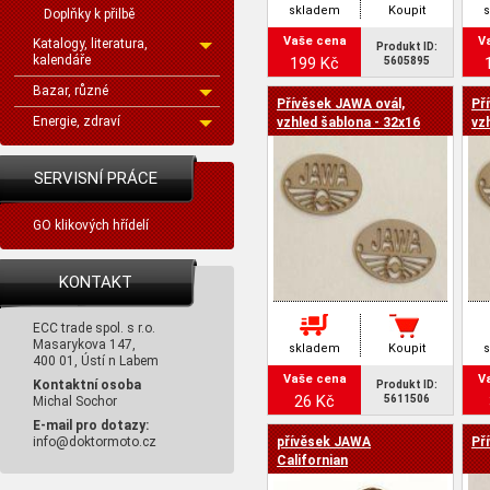
skladem
Koupit
Doplňky k přilbě
Vaše cena
V
Katalogy, literatura,
Produkt ID:
kalendáře
199 Kč
5605895
Bazar, různé
Přívěsek JAWA ovál,
Př
Energie, zdraví
vzhled šablona - 32x16
vz
mm
m
SERVISNÍ PRÁCE
GO klikových hřídelí
KONTAKT
ECC trade spol. s r.o.
Masarykova 147,
skladem
Koupit
400 01, Ústí n Labem
Vaše cena
V
Kontaktní osoba
Produkt ID:
26 Kč
5611506
Michal Sochor
E-mail pro dotazy:
info@doktormoto.cz
přívěsek JAWA
Př
Californian