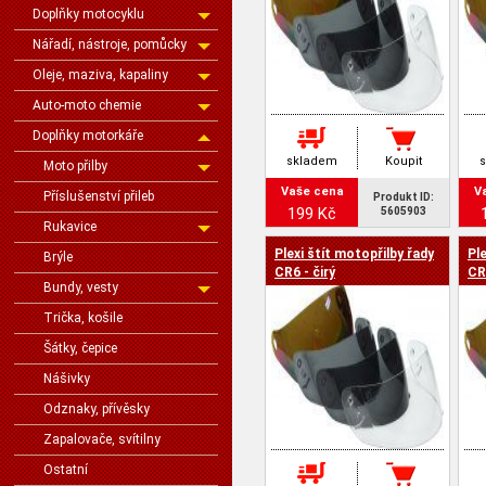
Doplňky motocyklu
Nářadí, nástroje, pomůcky
Oleje, maziva, kapaliny
Auto-moto chemie
Doplňky motorkáře
skladem
Koupit
Moto přilby
Vaše cena
V
Příslušenství přileb
Produkt ID:
199 Kč
5605903
Rukavice
Plexi štít motopřilby řady
Ple
Brýle
CR6 - čirý
CR
Bundy, vesty
Trička, košile
Šátky, čepice
Nášivky
Odznaky, přívěsky
Zapalovače, svítilny
Ostatní