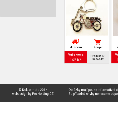
skladem
Koupit
Vaše cena
V
Produkt ID:
162 Kč
5606842
© Doktormoto 2014
Obrázky mají pouze informativní c
webdesign
by Pro Holding CZ
Za případné chyby neneseme odp