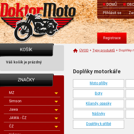
DOMŮ
OBC
Přihlásit se
Zas
Registrace
KOŠÍK
ÚVOD
+
Typy produktů
+
Doplňky 
Váš košík je prázdný
Doplňky motorkáře
ZNAČKY
Moto přilby
MZ
Boty
Simson
Kšandy, opasky
Jawa
Nášivky
JAWA - ČZ
Doplňky k přilbě
ČZ