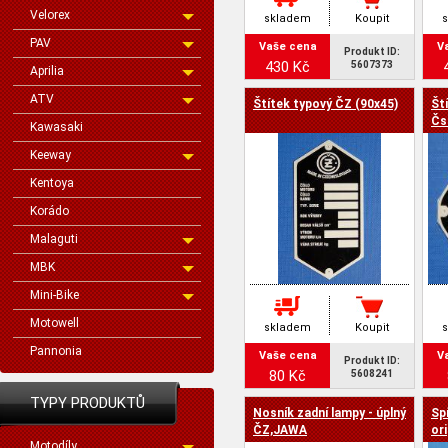
Velorex
skladem
Koupit
PAV
Vaše cena
V
Produkt ID:
430 Kč
5607373
Aprilia
ATV
Štítek typový ČZ (90x45)
Št
Čs
Kawasaki
Keeway
Kentoya
Korádo
Malaguti
MBK
Mini-Bike
Motowell
skladem
Koupit
Pannonia
Vaše cena
V
Produkt ID:
80 Kč
5608241
TYPY PRODUKTŮ
Nosník zadní lampy - úplný
Sp
ČZ,JAWA
ori
Motodíly
Pa