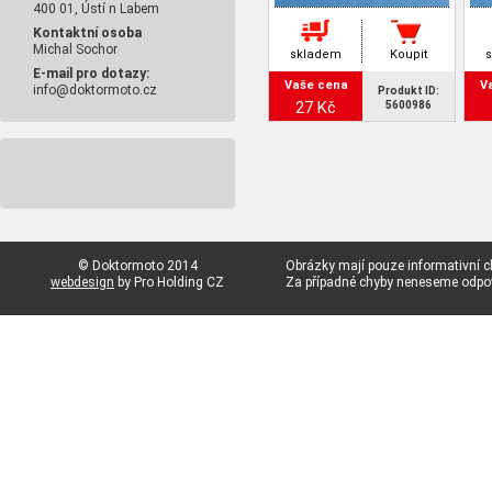
400 01, Ústí n Labem
Kontaktní osoba
Michal Sochor
skladem
Koupit
E-mail pro dotazy:
Vaše cena
V
info@doktormoto.cz
Produkt ID:
27 Kč
5600986
© Doktormoto 2014
Obrázky mají pouze informativní c
webdesign
by Pro Holding CZ
Za případné chyby neneseme odp