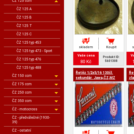
ČZ 125 ccm
ČZ 125 A
ČZ 125 B
ČZ 125 T
ČZ 125 C
ČZ 125 typ 453
skladem
Koupit
ČZ 125 typ 473 - Sport
Vaše cena
V
Produkt ID:
ČZ 125 typ 476
80 Kč
5601308
ČZ 125 typ 488
Řetěz 1/2x5/16 130čl.
Ře
ČZ 150 ccm
sekundár. Jawa,ČZ,MZ
zl
Ja
ČZ 175 ccm
ČZ 250 ccm
ČZ 350 ccm
ČZ - motocross
ČZ - předválečné (1930-
39)
ČZ - ostatní