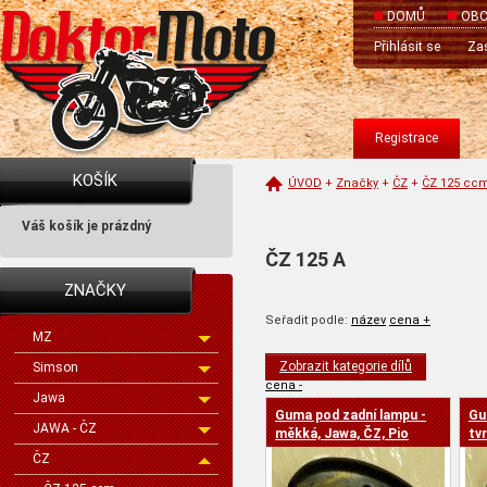
DOMŮ
OBC
Přihlásit se
Zas
Registrace
KOŠÍK
ÚVOD
+
Značky
+
ČZ
+
ČZ 125 cc
Váš košík je prázdný
ČZ 125 A
ZNAČKY
Seřadit podle:
název
cena +
MZ
Zobrazit kategorie dílů
Simson
cena -
Jawa
Guma pod zadní lampu -
Gu
JAWA - ČZ
měkká, Jawa, ČZ, Pio
tv
ČZ