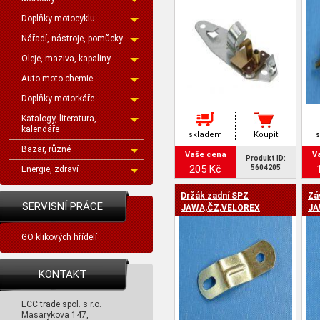
Doplňky motocyklu
Nářadí, nástroje, pomůcky
Oleje, maziva, kapaliny
Auto-moto chemie
Doplňky motorkáře
Katalogy, literatura,
kalendáře
skladem
Koupit
Bazar, různé
Vaše cena
V
Produkt ID:
205 Kč
5604205
Energie, zdraví
Držák zadní SPZ
Zá
SERVISNÍ PRÁCE
JAWA,ČZ,VELOREX
JA
GO klikových hřídelí
KONTAKT
ECC trade spol. s r.o.
Masarykova 147,