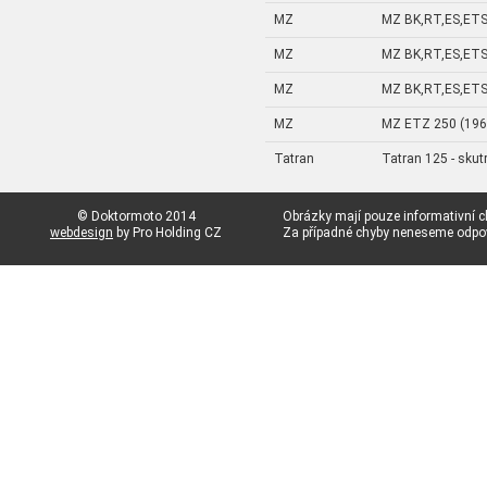
MZ
MZ BK,RT,ES,ETS
MZ
MZ BK,RT,ES,ETS
MZ
MZ BK,RT,ES,ETS
MZ
MZ ETZ 250 (196
Tatran
Tatran 125 - skut
© Doktormoto 2014
Obrázky mají pouze informativní c
webdesign
by Pro Holding CZ
Za případné chyby neneseme odp