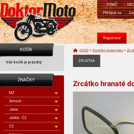
DOMŮ
OBC
Přihlásit se
Zas
Registrace
KOŠÍK
ÚVOD
+
Doplňky motocyklu
+
Zrcá
ZRCÁTKA
Váš košík je prázdný
ZNAČKY
Zrcátko hranaté do
MZ
Simson
Jawa
JAWA - ČZ
ČZ