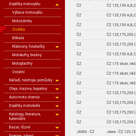
Doplňky motocyklu
ČZ
ČZ 125,150 A,B,C
Výbava motocyklu
ČZ
ČZ 125,150 A,B,C
Motozámky
ČZ
ČZ 125,150 A,B,C
Zrcátka
ČZ
ČZ 125,175,250 (
Blikače
ČZ
ČZ 125,175,250 (
Klaksony, houkačky
ČZ
ČZ 125,150 A,B,C
Motokufry, brašny
Motoplachty
ČZ
ČZ 175 skutr, rik
Ostatní
ČZ
ČZ 175 skutr, rik
Nářadí, nástroje, pomůcky
ČZ
ČZ 175 skutr, rik
Oleje, maziva, kapaliny
ČZ
ČZ 125,175,250 (
Auto-moto chemie
ČZ
ČZ 125,175,250 (
Doplňky motorkáře
ČZ
ČZ 125,175,250 (
Katalogy, literatura,
kalendáře
ČZ
ČZ 125,175,250 (
Bazar, různé
JAWA - ČZ
Jawa - ČZ 125,15
Energie, zdraví