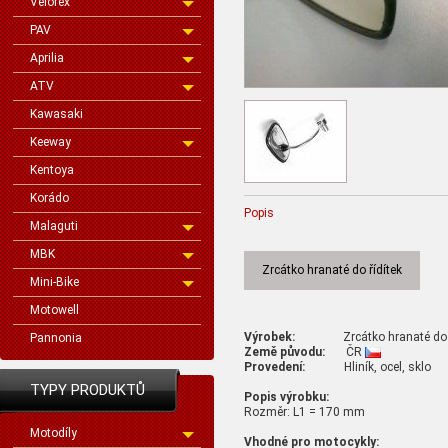
Velorex
PAV
Aprilia
ATV
Kawasaki
Keeway
Kentoya
Korádo
Popis
Malaguti
MBK
Zrcátko hranaté do řídítek
Mini-Bike
Motowell
Výrobek:
Zrcátko hranaté do ří
Pannonia
Země původu:
ČR
Provedení:
Hliník, ocel, sklo
TYPY PRODUKTŮ
Popis výrobku:
Rozměr: L1 = 170 mm
Motodíly
Vhodné pro motocykly: