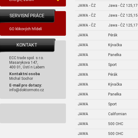
JAWA - ČZ
Jawa - ČZ 125,17
SERVISNÍ PRÁCE
JAWA - ČZ
Jawa - ČZ 125,15
JAWA - ČZ
Jawa - ČZ 125,17
GO klikových hřídelí
JAWA
Pérák
KONTAKT
JAWA
Kývačka
JAWA
Panelka
ECC trade spol. s r.o.
Masarykova 147,
JAWA
Sport
400 01, Ústí n Labem
Kontaktní osoba
JAWA
Pérák
Michal Sochor
JAWA
Kývačka
E-mail pro dotazy:
info@doktormoto.cz
JAWA
Panelka
JAWA
Sport
JAWA
Californian
JAWA
500 OHC
JAWA
500 OHC