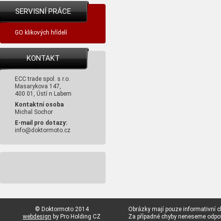
SERVISNÍ PRÁCE
GO klikových hřídelí
KONTAKT
ECC trade spol. s r.o.
Masarykova 147,
400 01, Ústí n Labem
Kontaktní osoba
Michal Sochor
E-mail pro dotazy:
info@doktormoto.cz
© Doktormoto 2014
Obrázky mají pouze informativní c
webdesign
by Pro Holding CZ
Za případné chyby neneseme odp