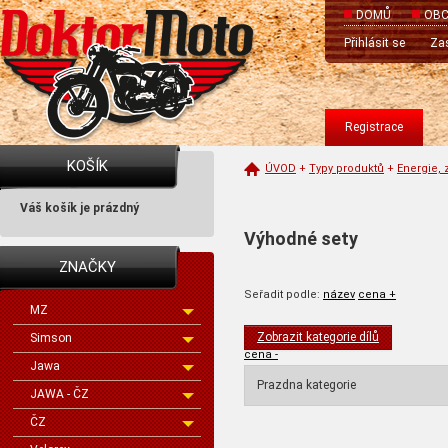
DOMŮ
OBC
Přihlásit se
Zas
Registrace
KOŠÍK
ÚVOD
+
Typy produktů
+
Energie, 
Váš košík je prázdný
Výhodné sety
ZNAČKY
Seřadit podle:
název
cena +
MZ
Zobrazit kategorie dílů
Simson
cena -
Jawa
Prazdna kategorie
JAWA - ČZ
ČZ