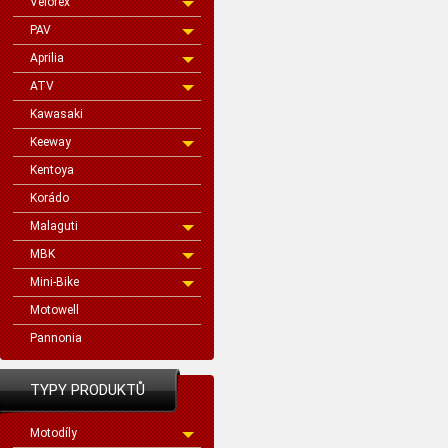
Velorex
PAV
Aprilia
ATV
Kawasaki
Keeway
Kentoya
Korádo
Malaguti
MBK
Mini-Bike
Motowell
Pannonia
TYPY PRODUKTŮ
Motodíly