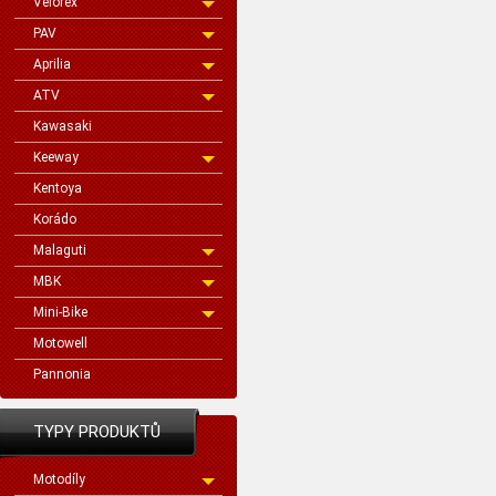
Velorex
PAV
Aprilia
ATV
Kawasaki
Keeway
Kentoya
Korádo
Malaguti
MBK
Mini-Bike
Motowell
Pannonia
TYPY PRODUKTŮ
Motodíly