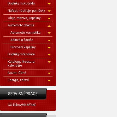
Doplňky motocyklu
Nářadí, nástroje, pomůcky
Oleje, maziva, kapaliny
Auto-moto chemie
Automoto kosmetika
Aditiva a čističe
Provozní kapaliny
Doplňky motorkáře
Katalogy, literatura,
kalendáře
Bazar, různé
Energie, zdraví
SERVISNÍ PRÁCE
GO klikových hřídelí