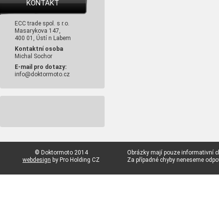
KONTAKT
ECC trade spol. s r.o.
Masarykova 147,
400 01, Ústí n Labem
Kontaktní osoba
Michal Sochor
E-mail pro dotazy:
info@doktormoto.cz
© Doktormoto 2014
Obrázky mají pouze informativní c
webdesign
by Pro Holding CZ
Za případné chyby neneseme odp