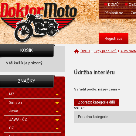
DOMŮ
OBC
Přihlásit se
Zas
Registrace
KOŠÍK
ÚVOD
+
Typy produktů
+
Auto-mot
Váš košík je prázdný
Údržba interiéru
ZNAČKY
Seřadit podle:
název
cena +
MZ
Zobrazit kategorie dílů
Simson
cena -
Jawa
Prazdna kategorie
JAWA - ČZ
ČZ