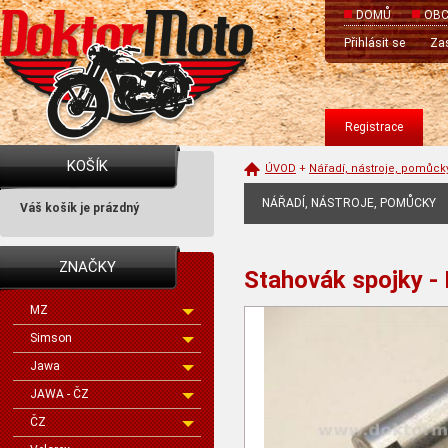
DOMŮ
OBC
Přihlásit se
Zas
Registrace
KOŠÍK
ÚVOD
+
Nářadí, nástroje, pomůck
NÁŘADÍ, NÁSTROJE, POMŮCKY
Váš košík je prázdný
ZNAČKY
Stahovák spojky -
MZ
Simson
Jawa
JAWA - ČZ
ČZ