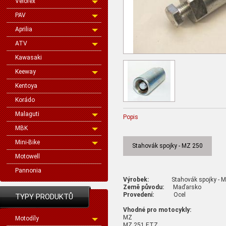
Velorex
PAV
Aprilia
ATV
Kawasaki
Keeway
Kentoya
Korádo
Malaguti
Popis
MBK
Mini-Bike
Stahovák spojky - MZ 250
Motowell
Pannonia
Výrobek:
Stahovák spojky 
Země původu:
Maďarsko
Provedení:
Ocel
TYPY PRODUKTŮ
Vhodné pro motocykly:
MZ
Motodíly
MZ 251 ETZ