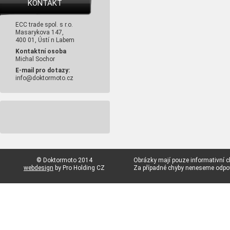
KONTAKT
ECC trade spol. s r.o.
Masarykova 147,
400 01, Ústí n Labem
Kontaktní osoba
Michal Sochor
E-mail pro dotazy:
info@doktormoto.cz
© Doktormoto 2014
Obrázky mají pouze informativní c
webdesign
by Pro Holding CZ
Za případné chyby neneseme odp