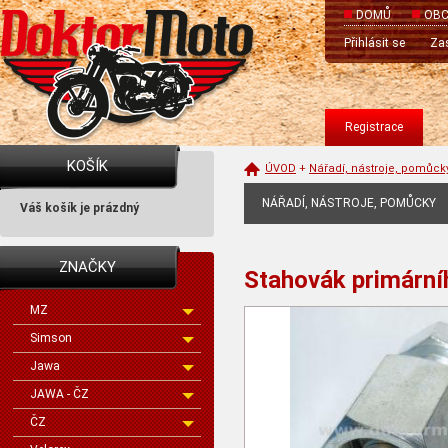
DOMŮ
OBC
Přihlásit se
Zas
Registrace
KOŠÍK
ÚVOD
+
Nářadí, nástroje, pomůck
NÁŘADÍ, NÁSTROJE, POMŮCKY
Váš košík je prázdný
ZNAČKY
Stahovák primární
MZ
Simson
Jawa
JAWA - ČZ
ČZ