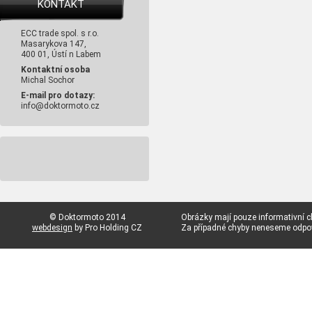
KONTAKT
ECC trade spol. s r.o.
Masarykova 147,
400 01, Ústí n Labem
Kontaktní osoba
Michal Sochor
E-mail pro dotazy:
info@doktormoto.cz
© Doktormoto 2014
Obrázky mají pouze informativní c
webdesign
by Pro Holding CZ
Za případné chyby neneseme odp