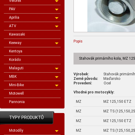
Velorex
PAV
Aprilia
ATV
Kawasaki
Popis
Keeway
Kentoya
Stahovák primárního kola, MZ 12
Korádo
Malaguti
Výrobek:
Stahovák primární
MBK
Země původu:
Maďarsko
Provedení:
Ocel
Mini-Bike
Vhodné pro motocykly:
Motowell
MZ
MZ 125,150 ETZ
Pannonia
MZ
MZ TS (125,150,25
TYPY PRODUKTŮ
MZ
MZ 125,150 ETZ
MZ
MZ TS (125,150,25
Motodíly