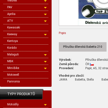
Velorex
PAV
Aprilia
ATV
Kawasaki
Popis
Keeway
Kentoya
Příručka dílenská Babetta 210
Korádo
Malaguti
Výrobek:
Příručka dílenská
MBK
Země původu:
ČR
Mini-Bike
Provedení:
Papír, A5, 32 stra
Motowell
Vhodné pro zboží:
JAWA
Babetta, Stella
Babet
Pannonia
TYPY PRODUKTŮ
Motodíly