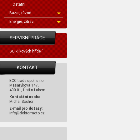
Ostatní
Bazar, různé
Energie, zdraví
SERVISNÍ PRÁCE
GO klikových hřídelí
KONTAKT
ECC trade spol. s r.o.
Masarykova 147,
400 01, Ústí n Labem
Kontaktní osoba
Michal Sochor
E-mail pro dotazy:
info@doktormoto.cz