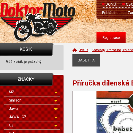
DOMŮ
OBC
Přihlásit se
Zas
Registrace
KOŠÍK
ÚVOD
+
Katalogy, literatura, kale
BABETTA
Váš košík je prázdný
ZNAČKY
Příručka dílenská
MZ
Simson
Jawa
JAWA - ČZ
ČZ