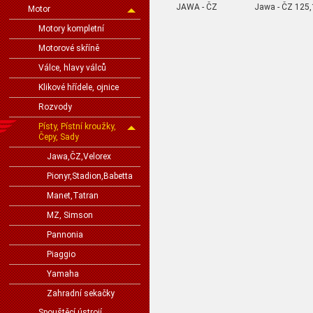
JAWA - ČZ
Jawa - ČZ 125,
Motor
Motory kompletní
Motorové skříně
Válce, hlavy válců
Klikové hřídele, ojnice
Rozvody
Písty, Pístní kroužky,
Čepy, Sady
Jawa,ČZ,Velorex
Pionyr,Stadion,Babetta
Manet,Tatran
MZ, Simson
Pannonia
Piaggio
Yamaha
Zahradní sekačky
Spouštěcí ústrojí