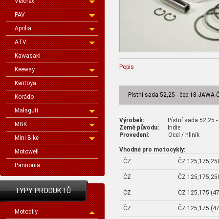
Velorex
PAV
Aprilia
ATV
Kawasaki
Popis
Keeway
Kentoya
Pístní sada 52,25 - čep 18 JAWA-
Korádo
Malaguti
Výrobek:
Pístní sada 52,25 - 
MBK
Země původu:
Indie
Provedení:
Ocel / hliník
Mini-Bike
Vhodné pro motocykly:
Motowell
ČZ
ČZ 125,175,250
Pannonia
ČZ
ČZ 125,175,250
TYPY PRODUKTŮ
ČZ
ČZ 125,175 (47
ČZ
ČZ 125,175 (47
Motodíly