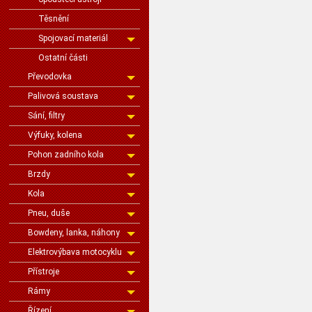
Těsnění
Spojovací materiál
Ostatní části
Převodovka
Palivová soustava
Sání, filtry
Výfuky, kolena
Pohon zadního kola
Brzdy
Kola
Pneu, duše
Bowdeny, lanka, náhony
Elektrovýbava motocyklu
Přístroje
Rámy
Řízení