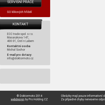
SERVISNÍ PRÁCE
GO klikových hřídelí
KONTAKT
ECC trade spol. s r.o.
Masarykova 147,
400 01, Ústí n Labem
Kontaktní osoba
Michal Sochor
E-mail pro dotazy:
info@doktormoto.cz
© Doktormoto 2014
Obrázky mají pouze informativní c
webdesign
by Pro Holding CZ
Za případné chyby neneseme odp