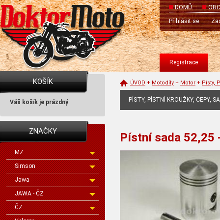
DOMŮ
OBC
Přihlásit se
Zas
Registrace
KOŠÍK
ÚVOD
+
Motodíly
+
Motor
+
Písty, 
PÍSTY, PÍSTNÍ KROUŽKY, ČEPY, S
Váš košík je prázdný
ZNAČKY
Pístní sada 52,25
MZ
Simson
Jawa
JAWA - ČZ
ČZ