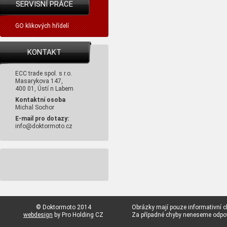
SERVISNÍ PRÁCE
GO klikových hřídelí
KONTAKT
ECC trade spol. s r.o.
Masarykova 147,
400 01, Ústí n Labem
Kontaktní osoba
Michal Sochor
E-mail pro dotazy:
info@doktormoto.cz
© Doktormoto 2014
Obrázky mají pouze informativní c
webdesign
by Pro Holding CZ
Za případné chyby neneseme odp