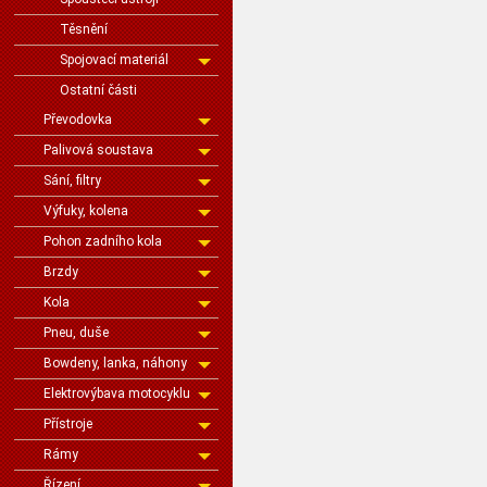
Těsnění
Spojovací materiál
Ostatní části
Převodovka
Palivová soustava
Sání, filtry
Výfuky, kolena
Pohon zadního kola
Brzdy
Kola
Pneu, duše
Bowdeny, lanka, náhony
Elektrovýbava motocyklu
Přístroje
Rámy
Řízení