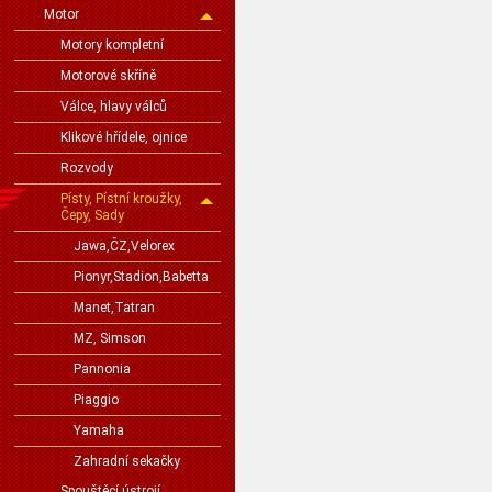
Motor
Motory kompletní
Motorové skříně
Válce, hlavy válců
Klikové hřídele, ojnice
Rozvody
Písty, Pístní kroužky,
Čepy, Sady
Jawa,ČZ,Velorex
Pionyr,Stadion,Babetta
Manet,Tatran
MZ, Simson
Pannonia
Piaggio
Yamaha
Zahradní sekačky
Spouštěcí ústrojí