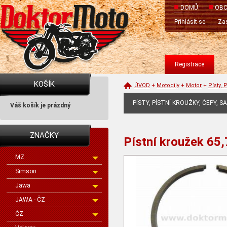
DOMŮ
OBC
Přihlásit se
Zas
Registrace
KOŠÍK
ÚVOD
+
Motodíly
+
Motor
+
Písty, 
PÍSTY, PÍSTNÍ KROUŽKY, ČEPY, S
Váš košík je prázdný
ZNAČKY
Pístní kroužek 65
MZ
Simson
Jawa
JAWA - ČZ
ČZ