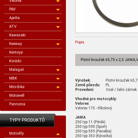
Velorex
PAV
Aprilia
ATV
Kawasaki
Popis
Keeway
Kentoya
Pístní kroužek 65,75 x 2,5 JAWA,
Korádo
Malaguti
MBK
Výrobek:
Pístní kroužek 65,75
Země původu:
PL
Mini-Bike
Provedení:
Ocel / čelní zámek
Motowell
Vhodné pro motocykly:
Velorex
Pannonia
Velorex 175 - tříkolový
JAWA
TYPY PRODUKTŮ
250 typ 11 (Pérák)
250 typ 590 (Sport)
250 typ 559 (Panelka)
Motodíly
250 typ 353 (Kývačka)