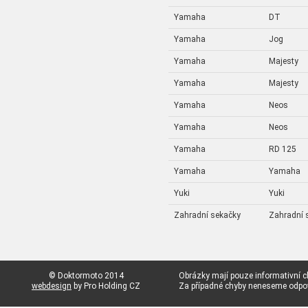
Yamaha
DT
Yamaha
Jog
Yamaha
Majesty
Yamaha
Majesty
Yamaha
Neos
Yamaha
Neos
Yamaha
RD 125
Yamaha
Yamaha
Yuki
Yuki
Zahradní sekačky
Zahradní 
© Doktormoto 2014
Obrázky mají pouze informativní c
webdesign
by Pro Holding CZ
Za případné chyby neneseme odp