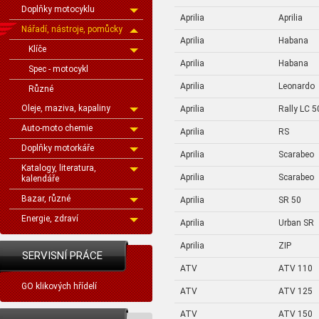
Doplňky motocyklu
Aprilia
Aprilia
Nářadí, nástroje, pomůcky
Aprilia
Habana
Klíče
Aprilia
Habana
Spec - motocykl
Aprilia
Leonardo
Různé
Oleje, maziva, kapaliny
Aprilia
Rally LC 5
Auto-moto chemie
Aprilia
RS
Doplňky motorkáře
Aprilia
Scarabeo
Katalogy, literatura,
Aprilia
Scarabeo
kalendáře
Bazar, různé
Aprilia
SR 50
Energie, zdraví
Aprilia
Urban SR
Aprilia
ZIP
SERVISNÍ PRÁCE
ATV
ATV 110
GO klikových hřídelí
ATV
ATV 125
ATV
ATV 150