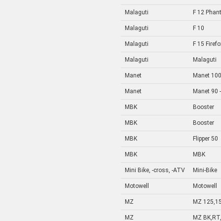
Malaguti
F 12 Phan
Malaguti
F 10
Malaguti
F 15 Firefo
Malaguti
Malaguti
Manet
Manet 100 
Manet
Manet 90 -
MBK
Booster
MBK
Booster
MBK
Flipper 50
MBK
MBK
Mini Bike, -cross, -ATV
Mini-Bike
Motowell
Motowell
MZ
MZ 125,1
MZ
MZ BK,RT,