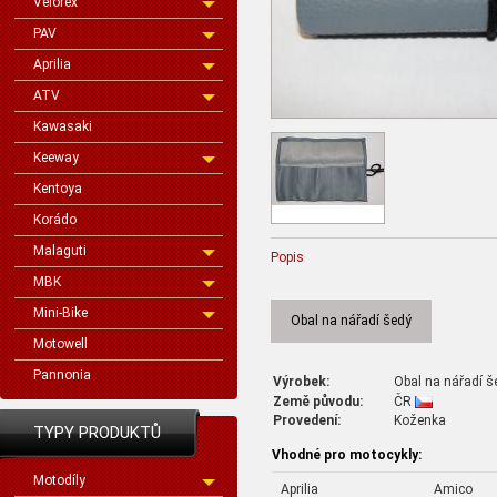
Velorex
PAV
Aprilia
ATV
Kawasaki
Keeway
Kentoya
Korádo
Malaguti
Popis
MBK
Mini-Bike
Obal na nářadí šedý
Motowell
Pannonia
Výrobek:
Obal na nářadí š
Země původu:
ČR
Provedení:
Koženka
TYPY PRODUKTŮ
Vhodné pro motocykly:
Motodíly
Aprilia
Amico