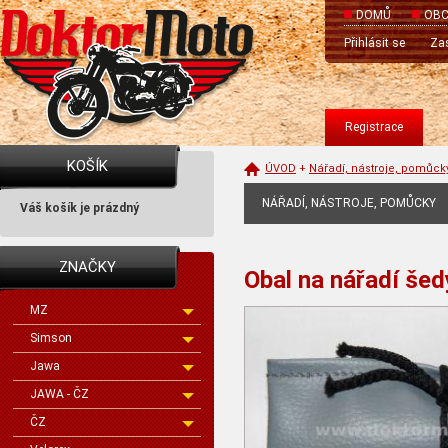
DOMŮ
OBC
Přihlásit se
Zas
Registrace
KOŠÍK
ÚVOD
+
Nářadí, nástroje, pomůck
NÁŘADÍ, NÁSTROJE, POMŮCKY
Váš košík je prázdný
ZNAČKY
Obal na nářadí šed
MZ
Simson
Jawa
JAWA - ČZ
ČZ