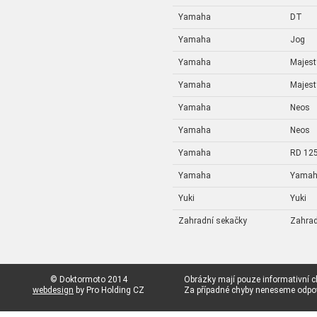
Yamaha
DT
Yamaha
Jog
Yamaha
Majest
Yamaha
Majest
Yamaha
Neos
Yamaha
Neos
Yamaha
RD 12
Yamaha
Yama
Yuki
Yuki
Zahradní sekačky
Zahrad
© Doktormoto 2014
Obrázky mají pouze informativní c
webdesign
by Pro Holding CZ
Za případné chyby neneseme odp