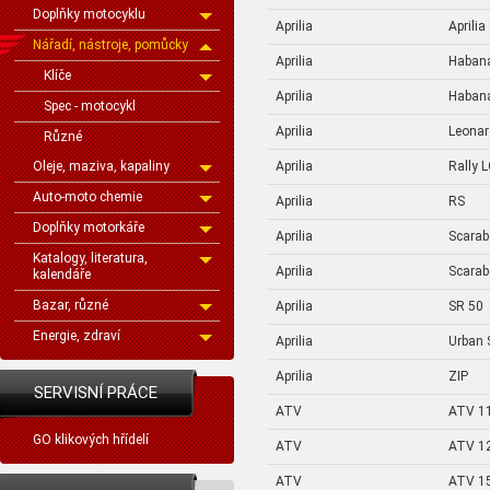
Doplňky motocyklu
Aprilia
Aprilia
Nářadí, nástroje, pomůcky
Aprilia
Haban
Klíče
Aprilia
Haban
Spec - motocykl
Aprilia
Leona
Různé
Aprilia
Rally 
Oleje, maziva, kapaliny
Auto-moto chemie
Aprilia
RS
Doplňky motorkáře
Aprilia
Scarab
Katalogy, literatura,
Aprilia
Scarab
kalendáře
Bazar, různé
Aprilia
SR 50
Energie, zdraví
Aprilia
Urban 
Aprilia
ZIP
SERVISNÍ PRÁCE
ATV
ATV 1
GO klikových hřídelí
ATV
ATV 1
ATV
ATV 1