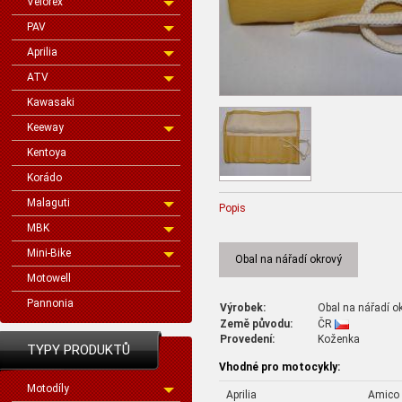
Velorex
PAV
Aprilia
ATV
Kawasaki
Keeway
Kentoya
Korádo
Malaguti
Popis
MBK
Mini-Bike
Obal na nářadí okrový
Motowell
Pannonia
Výrobek:
Obal na nářadí o
Země původu:
ČR
Provedení:
Koženka
TYPY PRODUKTŮ
Vhodné pro motocykly:
Motodíly
Aprilia
Amico