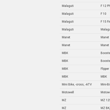
Malaguti
F 12 P
Malaguti
F 10
Malaguti
F 15 Fi
Malaguti
Malagu
Manet
Manet 
Manet
Manet 
MBK
Booste
MBK
Booste
MBK
Flipper
MBK
MBK
Mini Bike, -cross, -ATV
Mini-B
Motowell
Motowe
MZ
MZ 12
MZ
MZ BK,