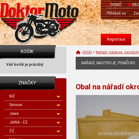
DOMŮ
OBC
Přihlásit se
Zas
Registrace
KOŠÍK
ÚVOD
+
Nářadí, nástroje, pomůck
NÁŘADÍ, NÁSTROJE, POMŮCKY
Váš košík je prázdný
ZNAČKY
Obal na nářadí okr
MZ
Simson
Jawa
JAWA - ČZ
ČZ