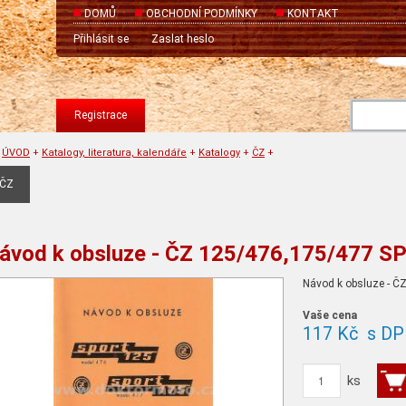
DOMŮ
OBCHODNÍ PODMÍNKY
KONTAKT
Přihlásit se
Zaslat heslo
Registrace
ÚVOD
+
Katalogy, literatura, kalendáře
+
Katalogy
+
ČZ
+
ČZ
ávod k obsluze - ČZ 125/476,175/477 S
Návod k obsluze - 
Vaše cena
117 Kč
s DP
ks