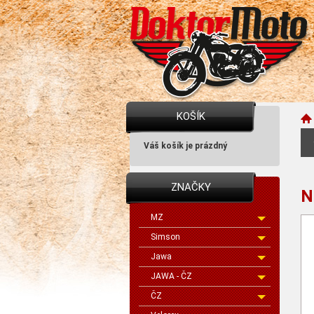
KOŠÍK
Váš košík je prázdný
ZNAČKY
N
MZ
Simson
Jawa
JAWA - ČZ
ČZ