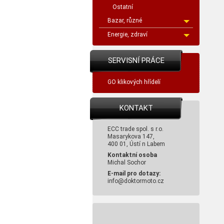
Ostatní
Bazar, různé
Energie, zdraví
SERVISNÍ PRÁCE
GO klikových hřídelí
KONTAKT
ECC trade spol. s r.o.
Masarykova 147,
400 01, Ústí n Labem
Kontaktní osoba
Michal Sochor
E-mail pro dotazy:
info@doktormoto.cz