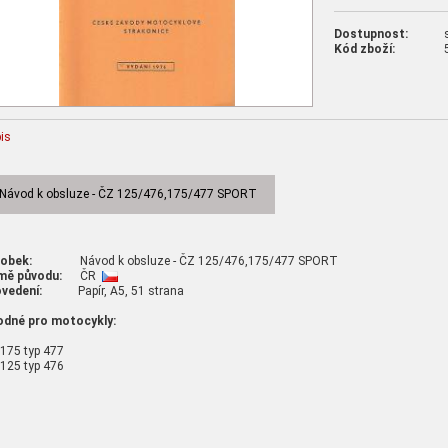
Dostupnost:
Kód zboží:
is
Návod k obsluze - ČZ 125/476,175/477 SPORT
robek:
Návod k obsluze - ČZ 125/476,175/477 SPORT
mě původu:
ČR
vedení:
Papír, A5, 51 strana
odné pro motocykly:
175 typ 477
125 typ 476