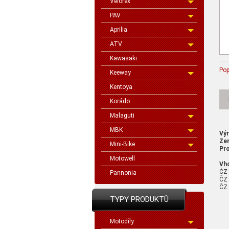
Velorex
PAV
Aprilia
ATV
Kawasaki
Pop
Keeway
Kentoya
Korádo
Malaguti
MBK
Vý
Ze
Mini-Bike
Pro
Motowell
Vh
ČZ
Pannonia
ČZ 
ČZ 
TYPY PRODUKTŮ
Motodíly