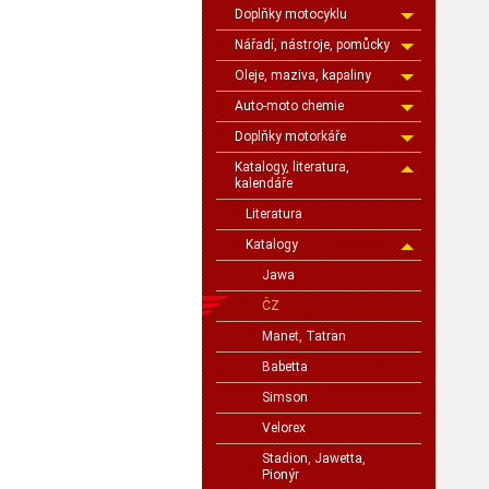
Doplňky motocyklu
Nářadí, nástroje, pomůcky
Oleje, maziva, kapaliny
Auto-moto chemie
Doplňky motorkáře
Katalogy, literatura,
kalendáře
Literatura
Katalogy
Jawa
ČZ
Manet, Tatran
Babetta
Simson
Velorex
Stadion, Jawetta,
Pionýr