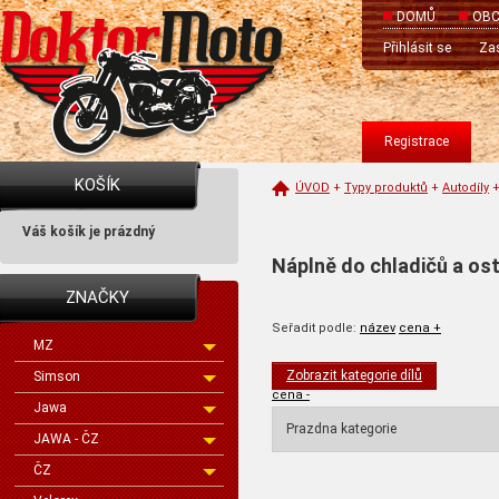
DOMŮ
OBC
Přihlásit se
Zas
Registrace
KOŠÍK
ÚVOD
+
Typy produktů
+
Autodíly
Váš košík je prázdný
Náplně do chladičů a os
ZNAČKY
Seřadit podle:
název
cena +
MZ
Zobrazit kategorie dílů
Simson
cena -
Jawa
Prazdna kategorie
JAWA - ČZ
ČZ