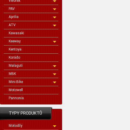
Velorex
PAV
Aprilia
ATV
Kawasaki
Keeway
Kentoya
Korádo
Malaguti
MBK
Mini-Bike
Motowell
Pannonia
TYPY PRODUKTŮ
Motodíly