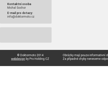
Kontaktní osoba
Michal Sochor
E-mail pro dotazy:
info@doktormoto.cz
© Doktormoto 2014
Obrázky mají pouze informativní c
webdesign
by Pro Holding CZ
Za případné chyby neneseme odp