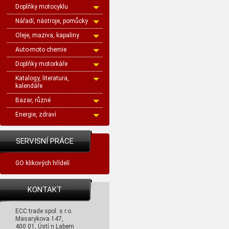
Doplňky motocyklu
Nářadí, nástroje, pomůcky
Oleje, maziva, kapaliny
Auto-moto chemie
Doplňky motorkáře
Katalogy, literatura,
kalendáře
Bazar, různé
Energie, zdraví
SERVISNÍ PRÁCE
GO klikových hřídelí
KONTAKT
ECC trade spol. s r.o.
Masarykova 147,
400 01, Ústí n Labem