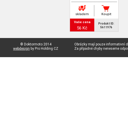
skladem
Koupit
Vaše cena
Produkt ID:
56 Kč
5611976
© Doktormoto 2014
Obrázky mají pouze informativní c
webdesign
by Pro Holding CZ
Za případné chyby neneseme odp