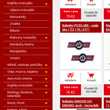
Doplňky motocyklu
skladem
Koupit
Výbava motocyklu
Vaše cena
V
Produkt ID:
75 Kč
5603789
Motozámky
Zrcátka
Nálepky POSILUBE - sada
Ná
2ks ( ČZ 175 / 477 )
EN
Blikače
Si
Klaksony, houkačky
Motokufry, brašny
Motoplachty
Ostatní
Nářadí, nástroje, pomůcky
Oleje, maziva, kapaliny
Auto-moto chemie
skladem
Koupit
Doplňky motorkáře
Vaše cena
V
Produkt ID:
76 Kč
5611688
Katalogy, literatura,
kalendáře
Nálepky SIMSON S51
Ná
Bazar, různé
ENDURO, arch - černo/bílý
) 
Energie, zdraví
orig.vzor IFA