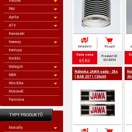
Velorex
PAV
Aprilia
ATV
Kawasaki
Keeway
skladem
Koupit
Kentoya
Vaše cena
V
Produkt ID:
Korádo
65 Kč
5610094
Malaguti
Nálepka JAWA sada - 2ks
Ná
MBK
( BAB 207 ) 130x60
2k
Mini-Bike
Motowell
Pannonia
TYPY PRODUKTŮ
Motodíly