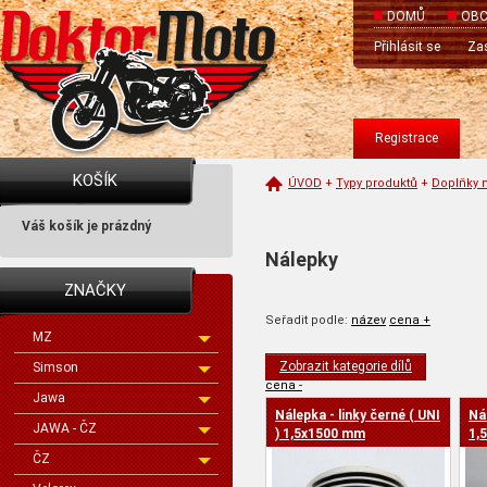
DOMŮ
OBC
Přihlásit se
Zas
Registrace
KOŠÍK
ÚVOD
+
Typy produktů
+
Doplňky 
Váš košík je prázdný
Nálepky
ZNAČKY
Seřadit podle:
název
cena +
MZ
Zobrazit kategorie dílů
Simson
cena -
Jawa
Nálepka - linky černé ( UNI
Nál
JAWA - ČZ
) 1,5x1500 mm
1,
ČZ