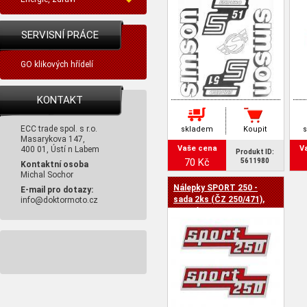
SERVISNÍ PRÁCE
GO klikových hřídelí
KONTAKT
ECC trade spol. s r.o.
skladem
Koupit
Masarykova 147,
Vaše cena
V
400 01, Ústí n Labem
Produkt ID:
70 Kč
5611980
Kontaktní osoba
Michal Sochor
Nálepky SPORT 250 -
E-mail pro dotazy:
sada 2ks (ČZ 250/471),
info@doktormoto.cz
matné