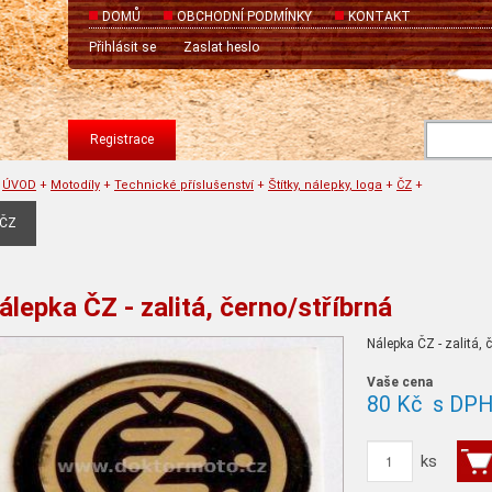
DOMŮ
OBCHODNÍ PODMÍNKY
KONTAKT
Přihlásit se
Zaslat heslo
Registrace
ÚVOD
+
Motodíly
+
Technické příslušenství
+
Štítky, nálepky, loga
+
ČZ
+
ČZ
álepka ČZ - zalitá, černo/stříbrná
Nálepka ČZ - zalitá, 
Vaše cena
80 Kč
s DP
ks