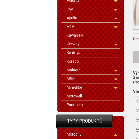
Velorex
PAV
Aprilia
ATV
Kawasaki
Pop
Keeway
Kentoya
Korádo
Malaguti
Vý
Ze
MBK
Pro
Mini-Bike
Vh
Motowell
Č
Pannonia
Č
TYPY PRODUKTŮ
Č
Č
Motodíly