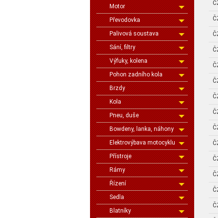
Č
Motor
Č
Převodovka
Palivová soustava
Č
Sání, filtry
Č
Výfuky, kolena
Č
Pohon zadního kola
Č
Brzdy
Č
Kola
Č
Pneu, duše
Č
Bowdeny, lanka, náhony
Elektrovýbava motocyklu
Č
Přístroje
Č
Rámy
Č
Řízení
Č
Sedla
Č
Blatníky