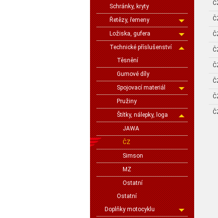
Č
Schránky, kryty
Č
Řetězy, řemeny
Ložiska, gufera
Č
Technické příslušenství
Č
Těsnění
Č
Gumové díly
Č
Spojovací materiál
Č
Pružiny
Č
Štítky, nálepky, loga
JAWA
ČZ
Simson
MZ
Ostatní
Ostatní
Doplňky motocyklu