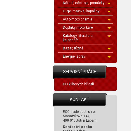
Nářadí, nástroje, pomůcky
Oleje, maziva, kapaliny
Auto-moto chemie
Doplňky motorkáře
Katalogy, literatura,
kalendáře
Bazar, různé
Energie, zdraví
SERVISNÍ PRÁCE
GO klikových hřídelí
KONTAKT
ECC trade spol. s r.o.
Masarykova 147,
400 01, Ústí n Labem
Kontaktní osoba