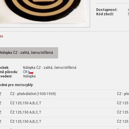
Dostupnost:
Kód zboží:
is
Nálepka ČZ - zalitá, černo/stříbrná
robek:
Nálepka ČZ - zalitá, černo/stříbrná
mě původu:
ČR
vedení:
Nálepka
odné pro motocykly:
Z
ČZ - předválečné (1930-1939)
ČZ - př
Z
ČZ 125,150 A,B,C,T
ČZ 125
Z
ČZ 125,150 A,B,C,T
ČZ 125
Z
ČZ 125,150 A,B,C,T
ČZ 125