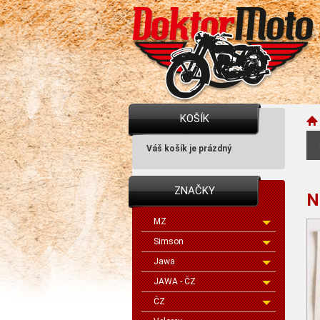
KOŠÍK
Váš košík je prázdný
ZNAČKY
N
MZ
Simson
Jawa
JAWA - ČZ
ČZ