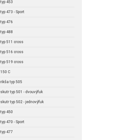
typ 453
typ 473 - Sport
typ 476
typ 488
typ 511 cross
typ 516 cross
typ 519 cross
,150 C
rikša typ 505
skutr typ 501 - dvouvýfuk
skutr typ 502 - jednovýfuk
typ 450
typ 470 - Sport
typ 477