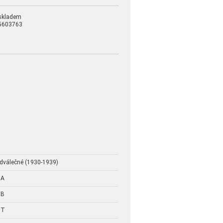
skladem
5603763
edválečné (1930-1939)
 A
 B
 T