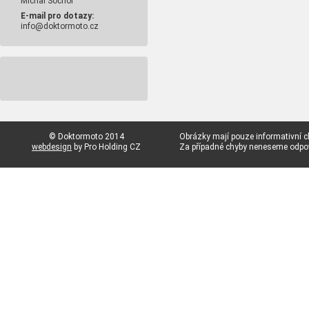
Michal Sochor
E-mail pro dotazy:
info@doktormoto.cz
© Doktormoto 2014
Obrázky mají pouze informativní c
webdesign
by Pro Holding CZ
Za případné chyby neneseme odp