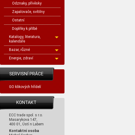
Odznaky, přívěsky
Zapalovače, svítilny
Ostatní
Doplňky k přilbě
Katalogy, literatura,
kalendáře
Bazar, různé
Energie, zdraví
SERVISNÍ PRÁCE
GO klikových hřídelí
KONTAKT
ECC trade spol. s r.o.
Masarykova 147,
400 01, Ústí n Labem
Kontaktní osoba