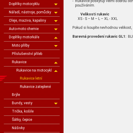
- Rukavice poskytují velmi dobrou o
Doplňky motocyklu
používáním.
Nářadí, nástroje, pomůcky
Velikosti rukavic
XS - S – M – L – XL - XXL
Oleje, maziva, kapaliny
Pokud si koupíte nevhodnou velikost, 
Auto-moto chemie
Barevná provedení rukavic GL1:
BLU
Doplňky motorkáře
Moto přilby
Příslušenství přileb
Rukavice
Rukavice na motocykl
Rukavice letní
Rukavice zateplené
Brýle
Bundy, vesty
Trička, košile
Šátky, čepice
Nášivky