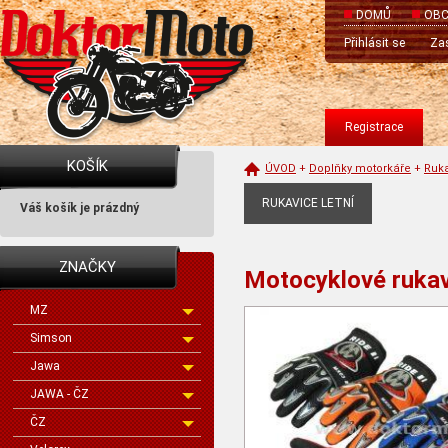
DOMŮ
OBC
Přihlásit se
Zas
Registrace
KOŠÍK
ÚVOD
+
Doplňky motorkáře
+
Ruk
RUKAVICE LETNÍ
Váš košík je prázdný
ZNAČKY
Motocyklové rukav
MZ
Simson
Jawa
JAWA - ČZ
ČZ