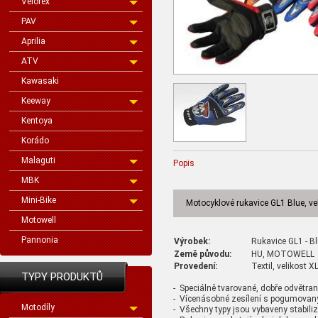
Velorex
PAV
Aprilia
ATV
Kawasaki
Keeway
Kentoya
Korádo
Malaguti
Popis
MBK
Mini-Bike
Motocyklové rukavice GL1 Blue, ve
Motowell
Pannonia
Výrobek:
Rukavice GL1 - Blu
Země původu:
HU, MOTOWELL
Provedení:
Textil, velikost X
TYPY PRODUKTŮ
- Speciálně tvarované, dobře odvětra
- Vícenásobné zesílení s pogumova
Motodíly
- Všechny typy jsou vybaveny stabili