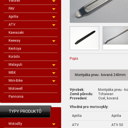
Velorex
PAV
Aprilia
ATV
Kawasaki
Keeway
Kentoya
Korádo
Popis
Malaguti
MBK
Montpáka pneu - kovaná 240mm
Mini-Bike
Motowell
Výrobek:
Montpáka pneu - ko
Země původu:
Tchaiwan
Pannonia
Provedení:
Ocel, kovaná
Vhodné pro motocykly:
TYPY PRODUKTŮ
Aprilia
Aprilia
Motodíly
ATV
ATV 50