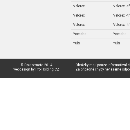
Velorex
Velorex - t
Velorex
Velorex - t
Velorex
Velorex - t
Yamaha
Yamaha
Yuki
Yuki
© Doktormoto 2014
Obrázky mají pouze informativní c
webdesign
by Pro Holding CZ
Za případné chyby neneseme odp