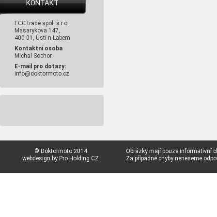
KONTAKT
ECC trade spol. s r.o.
Masarykova 147,
400 01, Ústí n Labem
Kontaktní osoba
Michal Sochor
E-mail pro dotazy:
info@doktormoto.cz
© Doktormoto 2014
Obrázky mají pouze informativní c
webdesign
by Pro Holding CZ
Za případné chyby neneseme odp