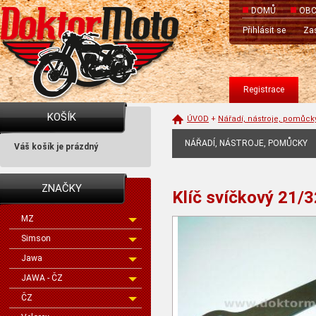
DOMŮ
OBC
Přihlásit se
Zas
Registrace
KOŠÍK
ÚVOD
+
Nářadí, nástroje, pomůck
NÁŘADÍ, NÁSTROJE, POMŮCKY
Váš košík je prázdný
ZNAČKY
Klíč svíčkový 21/
MZ
Simson
Jawa
JAWA - ČZ
ČZ