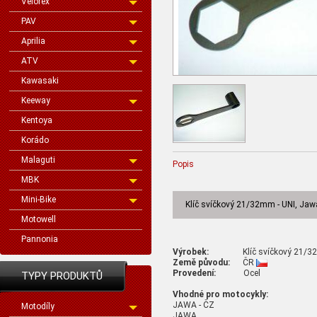
Velorex
PAV
Aprilia
ATV
Kawasaki
Keeway
Kentoya
Korádo
Malaguti
Popis
MBK
Mini-Bike
Klíč svíčkový 21/32mm - UNI, Jaw
Motowell
Pannonia
Výrobek:
Klíč svíčkový 21/32mm
Země původu:
ČR
Provedení:
Ocel
TYPY PRODUKTŮ
Vhodné pro motocykly:
JAWA - ČZ
Motodíly
JAWA