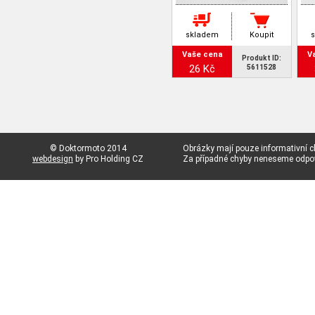
skladem
Koupit
Vaše cena
V
Produkt ID:
26 Kč
5611528
© Doktormoto 2014
Obrázky mají pouze informativní c
webdesign
by Pro Holding CZ
Za případné chyby neneseme odp