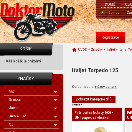
DOMŮ
OBC
Přihlásit se
Zas
Registrace
KOŠÍK
ÚVOD
+
Značky
+
Italjet
+
Italjet 
Váš košík je prázdný
Italjet Torpedo 125
ZNAČKY
Seřadit podle:
název
cena +
MZ
Zobrazit kategorie dílů
Simson
cena -
Jawa
Filtr paliva kulatý 6K6 -
Fil
JAWA - ČZ
UNI papírová vložka
UN
ČZ