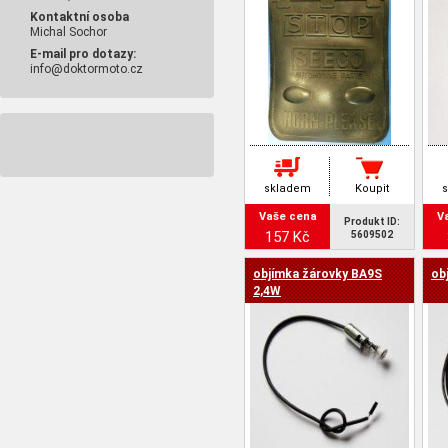
Kontaktní osoba
Michal Sochor
E-mail pro dotazy:
info@doktormoto.cz
skladem
Koupit
Vaše cena
V
Produkt ID:
157 Kč
5609502
objímka žárovky BA9S
ob
2,4W