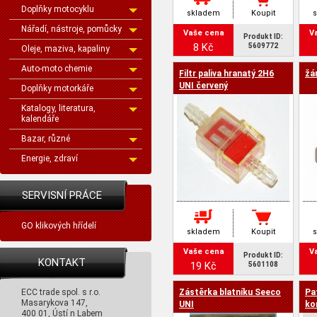
Doplňky motocyklu
skladem
Koupit
Nářadí, nástroje, pomůcky
Vaše cena
V
Produkt ID:
8 Kč
5609772
Oleje, maziva, kapaliny
Auto-moto chemie
Filtr paliva hranatý 2H6
žá
UNI červený
Doplňky motorkáře
Katalogy, literatura,
kalendáře
Bazar, různé
Energie, zdraví
SERVISNÍ PRÁCE
GO klikových hřídelí
skladem
Koupit
Vaše cena
V
Produkt ID:
KONTAKT
19 Kč
5601108
ECC trade spol. s r.o.
Zástěrka blatníku Seeco
Pa
Masarykova 147,
UNI
ko
400 01, Ústí n Labem