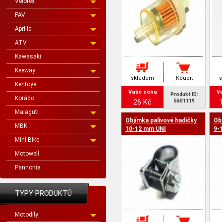
Velorex
PAV
Aprilia
ATV
Kawasaki
Keeway
skladem
Koupit
Kentoya
Vaše cena
V
Produkt ID:
Korádo
26 Kč
5601119
Malaguti
Objímka palivové hadičky
Ob
MBK
10-12 mm UNI
9-
Mini-Bike
Motowell
Pannonia
TYPY PRODUKTŮ
Motodíly