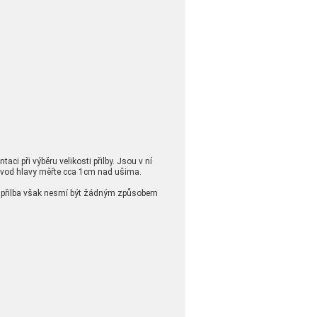
taci při výběru velikosti přilby. Jsou v ní
 Obvod hlavy měřte cca 1cm nad ušima.
ší, přilba však nesmí být žádným způsobem