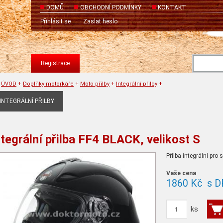
DOMŮ
OBCHODNÍ PODMÍNKY
KONTAKT
Přihlásit se
Zaslat heslo
Registrace
ÚVOD
+
Doplňky motorkáře
+
Moto přilby
+
Integrální přilby
+
INTEGRÁLNÍ PŘILBY
ntegrální přilba FF4 BLACK, velikost S
Přilba integrální pro
Vaše cena
1860 Kč
s D
ks