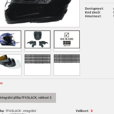
Dostupnost:
Kód zboží:
Hmotnost:
is
Integrální přilba FF4 BLACK, velikost S
lba:
FF4 BLACK - integrální
Velikost:
S