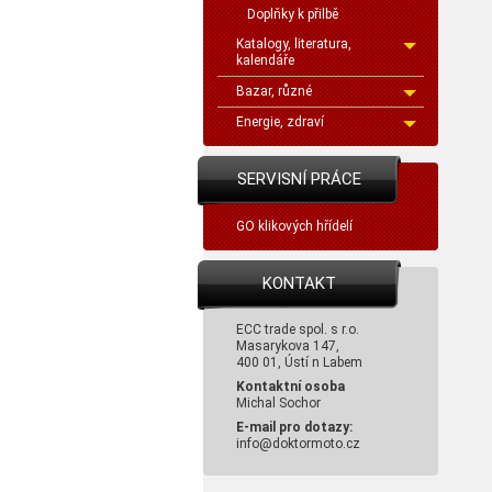
Doplňky k přilbě
Katalogy, literatura,
kalendáře
Bazar, různé
Energie, zdraví
SERVISNÍ PRÁCE
GO klikových hřídelí
KONTAKT
ECC trade spol. s r.o.
Masarykova 147,
400 01, Ústí n Labem
Kontaktní osoba
Michal Sochor
E-mail pro dotazy:
info@doktormoto.cz