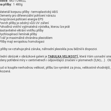
robce:
MOTOWELL
a přilby:
1 480g
ateriál korpusu přilby - termoplastický ABS
lementy pro diferenciální pohlcení nárazu
vojzónové pohlcení energie EPS
ovrch přilby je odolný vůči UV záření
ohodlná vnitřní vyjímatelná výstelka, kterou lze prát
astavitelné větrání vnitřku přilby
ychloupínací řemínek přilby
vář je maximálně chráněna plexisklem
řilby mají evropskou homologaci
přilby se vztahuje plná záruka, náhradní plexiskla jsou běžně k dispozici.
lední obrázek v obrázkové galerii je
TABULKA VELIKOSTÍ
, která Vám usnadní orien
deny potřebné míry v centimetrech i odpovídající značení v písmenech (S,M,L...) .
ud si koupíte nevhodnou velikost, přilbu lze vyměnit za jinou, velikostně vhodněj
kozená.