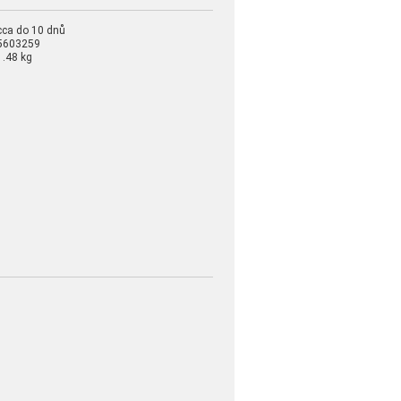
cca do 10 dnů
5603259
1.48 kg