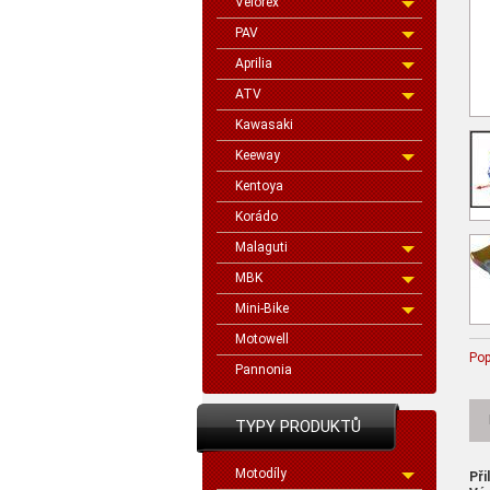
Velorex
PAV
Aprilia
ATV
Kawasaki
Keeway
Kentoya
Korádo
Malaguti
MBK
Mini-Bike
Motowell
Pop
Pannonia
TYPY PRODUKTŮ
Motodíly
Při