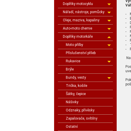
Vý
Doplňky motocyklu
Váh
Nářadí, nástroje, pomůcky
- M
- E
Oleje, maziva, kapaliny
- D
- P
Auto-moto chemie
- P
- N
Doplňky motorkáře
- R
- T
Moto přilby
- P
Příslušenství přileb
Na 
Rukavice
Pos
Brýle
uve
Bundy, vesty
Pok
poš
Trička, košile
Šátky, čepice
Nášivky
Odznaky, přívěsky
Zapalovače, svítilny
Ostatní