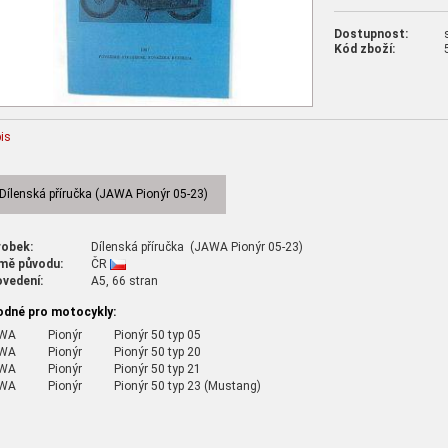
Dostupnost:
Kód zboží:
is
Dílenská příručka (JAWA Pionýr 05-23)
robek:
Dílenská příručka (JAWA Pionýr 05-23)
mě původu:
ČR
ovedení:
A5, 66 stran
odné pro motocykly:
AWA
Pionýr
Pionýr 50 typ 05
WA
Pionýr
Pionýr 50 typ 20
WA
Pionýr
Pionýr 50 typ 21
WA
Pionýr
Pionýr 50 typ 23 (Mustang)