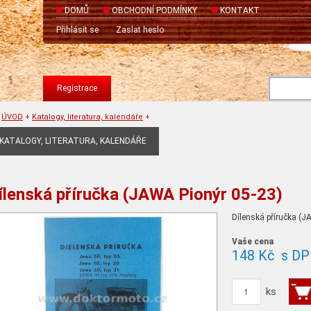
DOMŮ
OBCHODNÍ PODMÍNKY
KONTAKT
Přihlásit se
Zaslat heslo
Registrace
ÚVOD
+
Katalogy, literatura, kalendáře
+
KATALOGY, LITERATURA, KALENDÁŘE
ílenská příručka (JAWA Pionýr 05-23)
Dílenská příručka (J
Vaše cena
148 Kč
s DP
ks