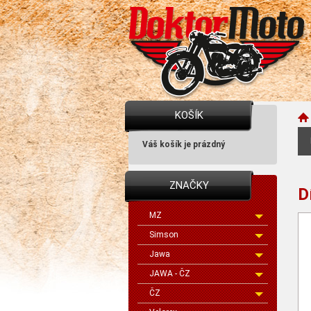
KOŠÍK
Váš košík je prázdný
ZNAČKY
D
MZ
Simson
Jawa
JAWA - ČZ
ČZ