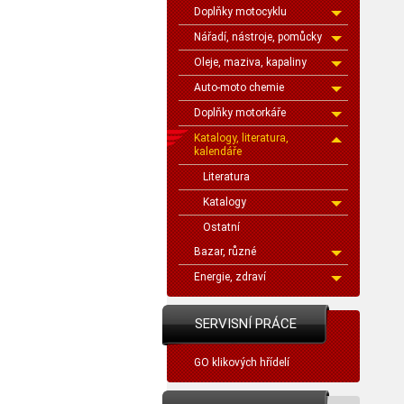
Doplňky motocyklu
Nářadí, nástroje, pomůcky
Oleje, maziva, kapaliny
Auto-moto chemie
Doplňky motorkáře
Katalogy, literatura,
kalendáře
Literatura
Katalogy
Ostatní
Bazar, různé
Energie, zdraví
SERVISNÍ PRÁCE
GO klikových hřídelí