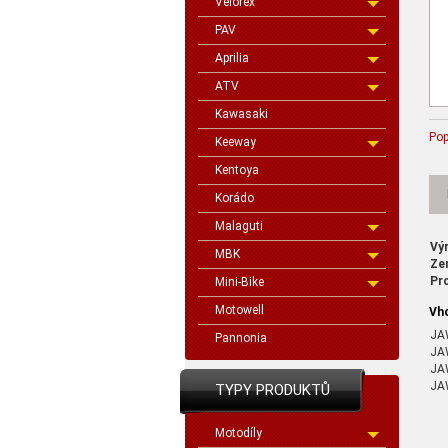
Velorex
PAV
Aprilia
ATV
Kawasaki
Pop
Keeway
Kentoya
Korádo
Malaguti
Vý
MBK
Ze
Pr
Mini-Bike
Motowell
Vh
J
Pannonia
JA
JA
JA
TYPY PRODUKTŮ
Motodíly