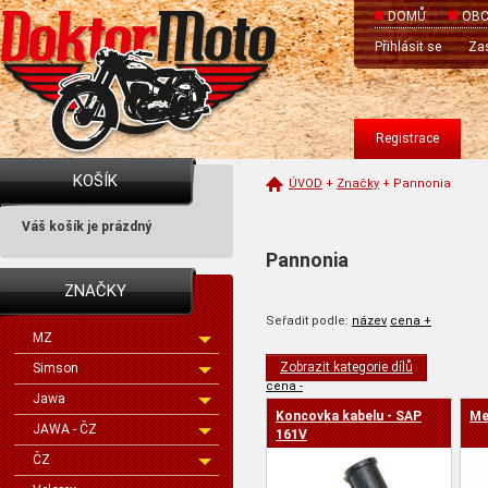
DOMŮ
OBC
Přihlásit se
Zas
Registrace
KOŠÍK
ÚVOD
+
Značky
+
Pannonia
Váš košík je prázdný
Pannonia
ZNAČKY
Seřadit podle:
název
cena +
MZ
Zobrazit kategorie dílů
Simson
cena -
Jawa
Koncovka kabelu - SAP
Me
JAWA - ČZ
161V
ČZ