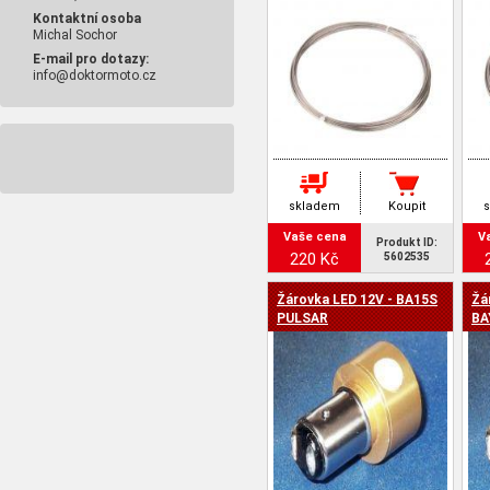
Kontaktní osoba
Michal Sochor
E-mail pro dotazy:
info@doktormoto.cz
skladem
Koupit
Vaše cena
V
Produkt ID:
220 Kč
5602535
Žárovka LED 12V - BA15S
Žá
PULSAR
BA