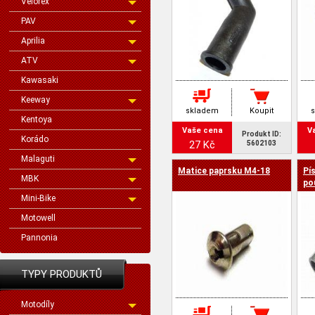
Velorex
PAV
Aprilia
ATV
Kawasaki
Keeway
skladem
Koupit
Kentoya
Vaše cena
V
Produkt ID:
Korádo
27 Kč
5602103
Malaguti
Matice paprsku M4-18
Pís
MBK
po
Mini-Bike
Motowell
Pannonia
TYPY PRODUKTŮ
Motodíly