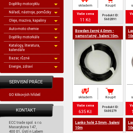
Doplňky motocyklu
skladem
Koupit
Nářadí, nástroje, pomůcky
Vaše cena
V
Produkt ID:
11 Kč
5602891
Oleje, maziva, kapaliny
Auto-moto chemie
Bowden černý 4,0mm -
La
samostatný , balení 10m,
10
Doplňky motorkáře
UNI
Katalogy, literatura,
kalendáře
Bazar, různé
Energie, zdraví
SERVISNÍ PRÁCE
GO klikových hřídelí
skladem
Koupit
Vaše cena
V
Produkt ID:
KONTAKT
635 Kč
5600279
ECC trade spol. s r.o.
Lanko holé 2,5mm , balení
La
Masarykova 147,
10m
10
400 01, Ústí n Labem