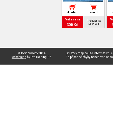
skladem
Koupit
Vaše cena
V
Produkt ID:
305 Kč
5609731
© Doktormoto 2014
Obrázky mají pouze informativní c
webdesign
by Pro Holding CZ
Za případné chyby neneseme odp