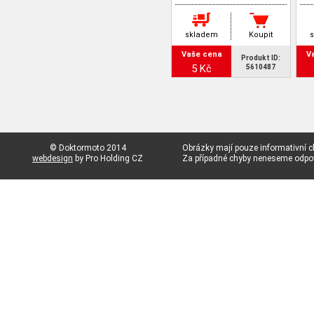
skladem
Koupit
Vaše cena
V
Produkt ID:
5 Kč
5610487
© Doktormoto 2014
Obrázky mají pouze informativní c
webdesign
by Pro Holding CZ
Za případné chyby neneseme odp