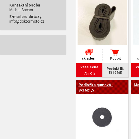
Kontaktní osoba
Michal Sochor
E-mail pro dotazy:
info@doktormoto.cz
skladem
Koupit
Vaše cena
V
Produkt ID:
25 Kč
5610765
Podložka gumová -
Ma
8x16x1,5