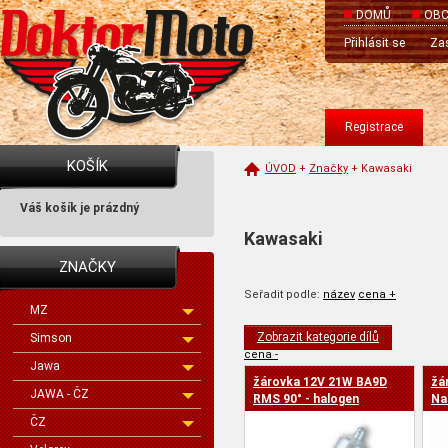
DOMŮ
OBC
Přihlásit se
Zas
Registrace
KOŠÍK
ÚVOD
+
Značky
+
Kawasaki
Váš košík je prázdný
Kawasaki
ZNAČKY
Seřadit podle:
název
cena +
MZ
Zobrazit kategorie dílů
Simson
cena -
Jawa
žárovka 12V 21W BA9D
žá
JAWA - ČZ
RMS 90° - halogen
Na
ČZ