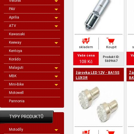
Velorex
PAV
Aprilia
ATV
Kawasaki
Keeway
skladem
Koupit
Kentoya
Vaše cena
V
Produkt ID:
Korádo
108 Kč
5609667
Malaguti
žárovka LED 12V - BA15S
Žá
MBK
LUXOR
BA
Mini-Bike
Motowell
Pannonia
TYPY PRODUKTŮ
Motodíly