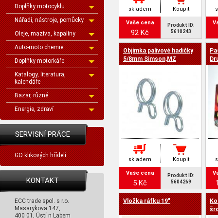
Doplňky motocyklu
skladem
Koupit
Nářadí, nástroje, pomůcky
Vaše cena
V
Produkt ID:
92 Kč
5610243
Oleje, maziva, kapaliny
Auto-moto chemie
Objímka palivové hadičky
Pa
5/8mm Simson,MZ
Dr
Doplňky motorkáře
Katalogy, literatura,
kalendáře
Bazar, různé
Energie, zdraví
SERVISNÍ PRÁCE
GO klikových hřídelí
skladem
Koupit
Vaše cena
V
Produkt ID:
KONTAKT
5 Kč
5604269
ECC trade spol. s r.o.
Vložka ráfku 19"
Ko
Masarykova 147,
šr
400 01, Ústí n Labem