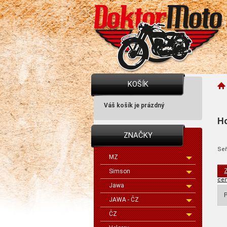
KOŠÍK
Váš košík je prázdný
Ho
ZNAČKY
Seř
MZ
Z
Simson
cen
Jawa
P
JAWA - ČZ
ČZ