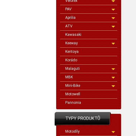
Velorex
PAV
Aprilia
ATV
Kawasaki
Keeway
Kentoya
Korádo
Malaguti
MBK
Mini-Bike
Motowell
Pannonia
TYPY PRODUKTŮ
Motodíly