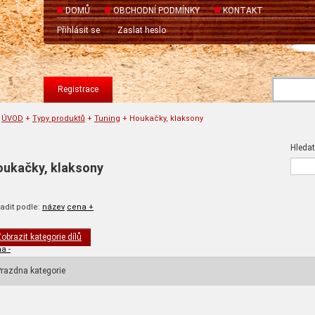
DOMŮ
OBCHODNÍ PODMÍNKY
KONTAKT
Přihlásit se
Zaslat heslo
Registrace
ÚVOD
+
Typy produktů
+
Tuning
+
Houkačky, klaksony
Hledat
ukačky, klaksony
adit podle:
název
cena +
obrazit kategorie dílů
a -
razdna kategorie