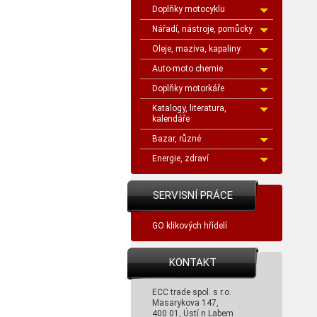
Doplňky motocyklu
Nářadí, nástroje, pomůcky
Oleje, maziva, kapaliny
Auto-moto chemie
Doplňky motorkáře
Katalogy, literatura,
kalendáře
Bazar, různé
Energie, zdraví
SERVISNÍ PRÁCE
GO klikových hřídelí
KONTAKT
ECC trade spol. s r.o.
Masarykova 147,
400 01, Ústí n Labem