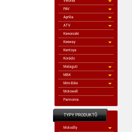
Velorex
PAV
Aprilia
ATV
Kawasaki
Keeway
Kentoya
Korádo
Malaguti
MBK
Mini-Bike
Motowell
Pannonia
TYPY PRODUKTŮ
Motodíly