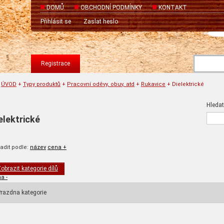
DOMŮ
OBCHODNÍ PODMÍNKY
KONTAKT
Přihlásit se
Zaslat heslo
Registrace
ÚVOD
+
Typy produktů
+
Pracovní oděvy, obuv, atd
+
Rukavice
+
Dielektrické
Hledat
elektrické
adit podle:
název
cena +
obrazit kategorie dílů
a -
razdna kategorie