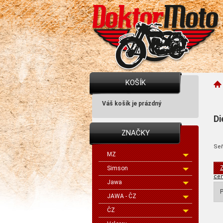
KOŠÍK
Váš košík je prázdný
Di
ZNAČKY
Seř
MZ
Z
Simson
cen
Jawa
P
JAWA - ČZ
ČZ